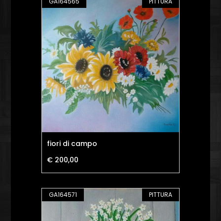
GA164565
PITTURA
fiori di campo
€ 200,00
GA164571
PITTURA