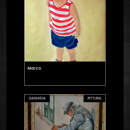
Marco
GA164514
PITTURA