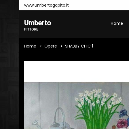
www.umbertogapito.it
Umberto
Home
PITTORE
Home
Opere
SHABBY CHIC 1