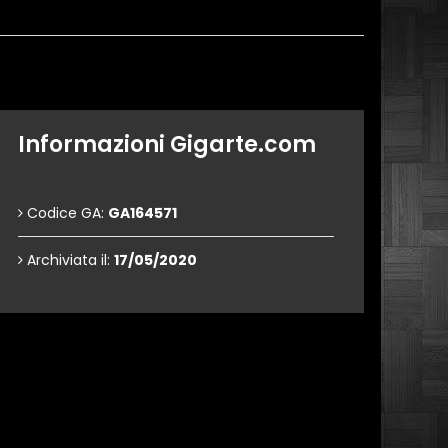
Informazioni Gigarte.com
Codice GA:
GA164571
Archiviata il:
17/05/2020