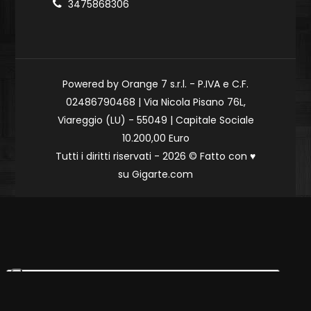
3475868306
Powered by Orange 7 s.r.l. - P.IVA e C.F.
02486790468 | Via Nicola Pisano 76L,
Viareggio (LU) - 55049 | Capitale Sociale
10.200,00 Euro
Tutti i diritti riservati - 2026 © Fatto con
♥
su
Gigarte.com
Le tue preferenze relative alla privacy
Informativa sulla raccolta